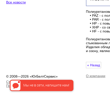
Все новости
Полиуретановы
• PAZ - с по
• PAR - с по
• HP - с пов
• XHP - со с
• HF - с повы
Полиуретанов
стыкованным 
Изделия облад
и озону, явля
« Назад
О компании
© 2008—2026 «ЮгБелтСервис»
Статьи
Мы не в сети, напишите нам!
Политика конфиденциальности