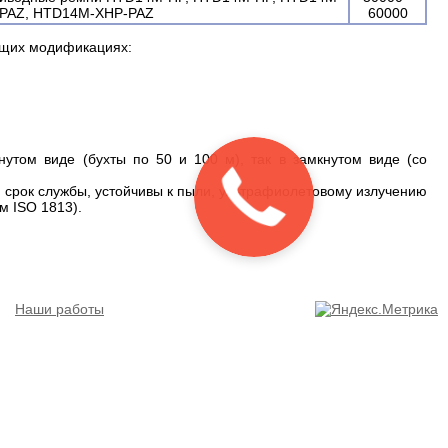
60000
ющих модификациях:
утом виде (бухты по 50 и 100 м), так в замкнутом виде (со
 срок службы, устойчивы к пыли, ультрафиолетовому излучению
ом ISO 1813).
Наши работы