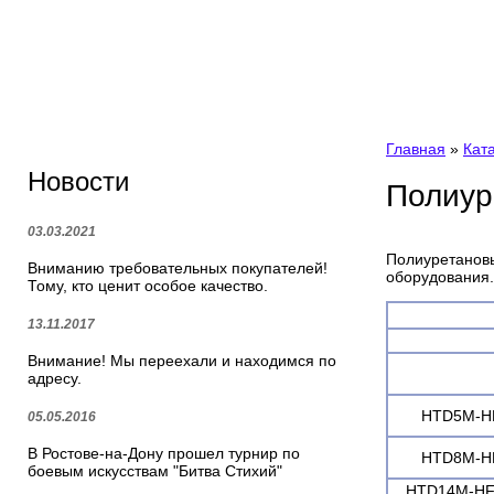
Главная
»
Кат
Новости
Полиур
03.03.2021
Полиуретано
Вниманию требовательных покупателей!
оборудования.
Тому, кто ценит особое качество.
13.11.2017
Внимание! Мы переехали и находимся по
адресу.
HTD5M-HF
05.05.2016
В Ростове-на-Дону прошел турнир по
HTD8M-HF
боевым искусствам "Битва Стихий"
HTD14M-HF