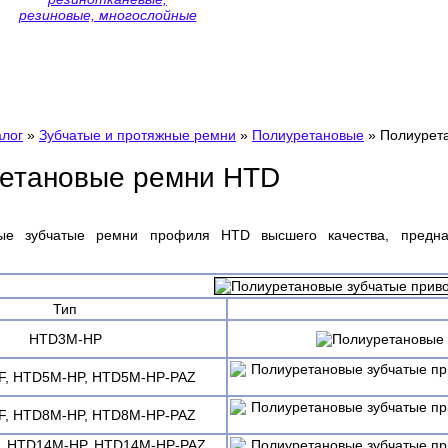
резиновые, многослойные
алог
»
Зубчатые и протяжные ремни
»
Полиуретановые
»
Полиурет
етановые ремни HTD
вые зубчатые ремни профиля HTD высшего качества, предн
Тип
HTD3M-HP
, HTD5M-HP, HTD5M-HP-PAZ
, HTD8M-HP, HTD8M-HP-PAZ
, HTD14M-HP, HTD14M-HP-PAZ,