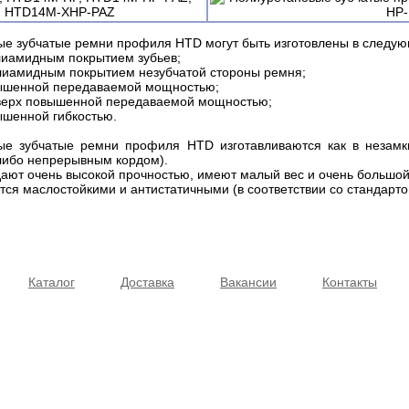
HTD14M-XHP-PAZ
е зубчатые ремни профиля HTD могут быть изготовлены в следу
лиамидным покрытием зубьев;
лиамидным покрытием незубчатой стороны ремня;
ышенной передаваемой мощностью;
верх повышенной передаваемой мощностью;
шенной гибкостью.
ые зубчатые ремни профиля HTD изготавливаются как в незамкн
либо непрерывным кордом).
ают очень высокой прочностью, имеют малый вес и очень большой
ются маслостойкими и антистатичными (в соответствии со стандарт
Каталог
Доставка
Вакансии
Контакты