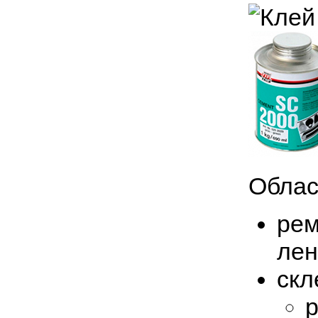
Облас
рем
лен
скл
р