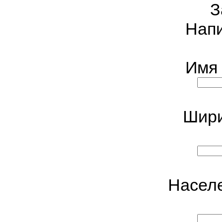
З
Нап
Имя 
Шири
Населе