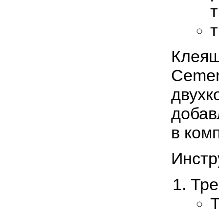
т
т
Клеящ
Cemen
двухк
добав
в комп
Инстр
Тре
Т