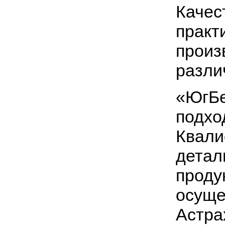
Качес
практ
произ
разли
«ЮгБе
подхо
Квал
детал
проду
осуще
Астра