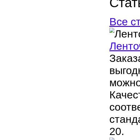
Стат
Все с
Ленто
Заказ
выгод
можно
Качес
соотв
станд
20.