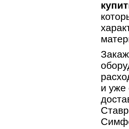
купит
котор
харак
матер
Закаж
обору
расхо
и уже
доста
Ставр
Симфе