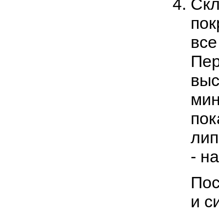
Скл
пок
все
Пер
выс
мин
пок
лип
- н
Пос
и с