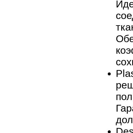
Иде
сое
тка
Обе
коэ
сох
Pla
реш
пол
Гар
дол
Des