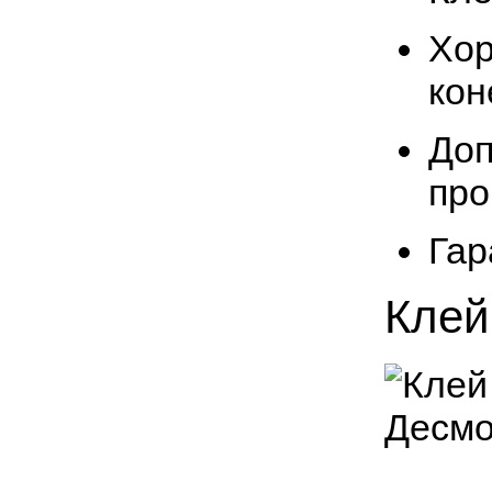
Хор
кон
Доп
про
Гар
Клей