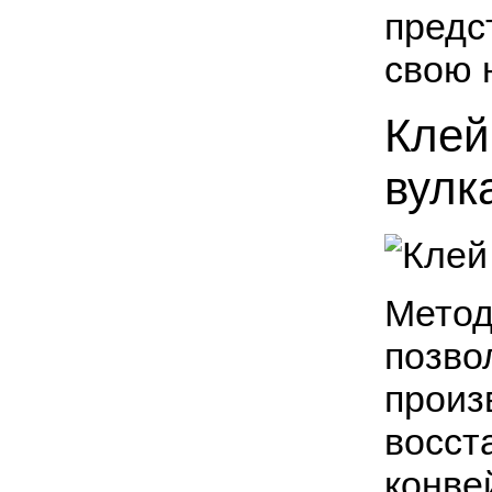
предс
свою 
Клей
вулк
Метод
позво
произ
восст
конве