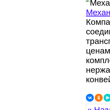
Механ
Компа
соеди
транс
ценам
компл
нержа
конве
« Наз