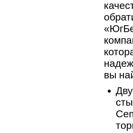
качес
обрат
«ЮгБе
компа
котор
надеж
вы на
Дву
сты
Cem
тор