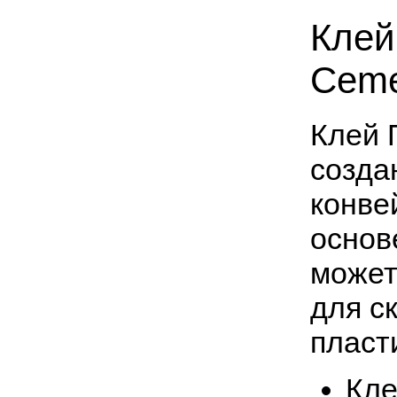
Клей
Ceme
Клей 
созда
конве
основ
может
для с
пласт
Кле