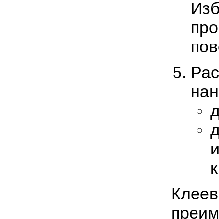
Изб
про
пов
Рас
нан
д
и
к
Клеев
преим