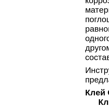
корро
матер
погло
равно
одног
друго
соста
Инстр
предл
Кле
Клей