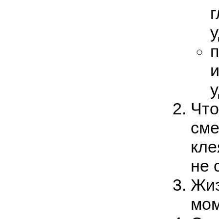
г
у
п
и
у
Что
сме
кле
не 
Жиз
мом