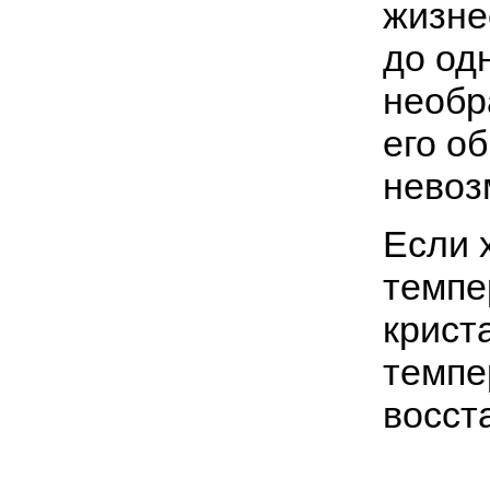
жизне
до од
необр
его о
невоз
Если 
темпе
крист
темпе
восст