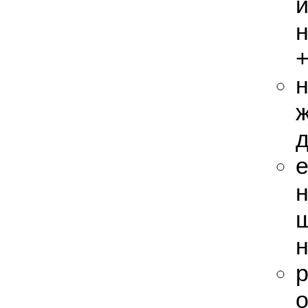
н
+
н
ж
д
е
н
н
р
о