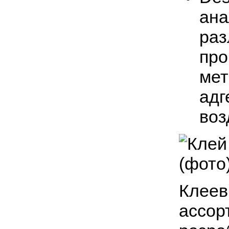
ана
раз
про
мет
адг
воз
Клеев
ассор