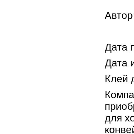
Автор
Дата 
Дата 
Клей 
Компа
приоб
для х
конве