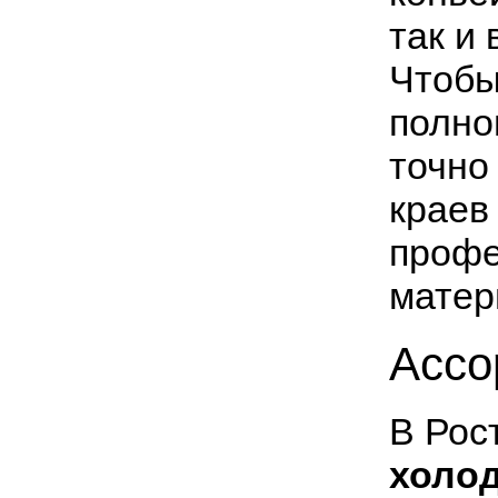
так и
Чтобы
полно
точно
краев
профе
матер
Ассо
В Рос
холо