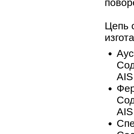
повор
Клей для вулканизации
Цепь 
изгот
Аус
Сод
AIS
Фер
Сод
AIS
Спе