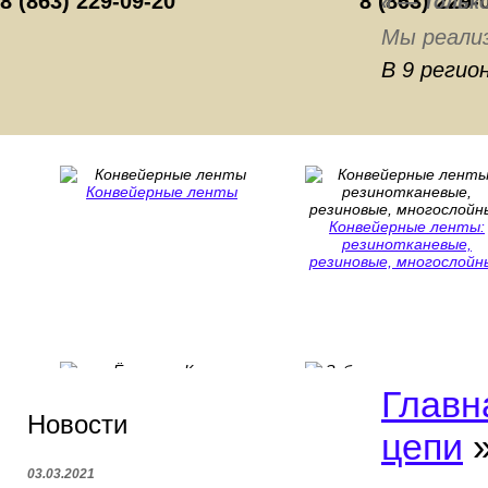
8 (863) 229-09-20
8 (863) 229-
« — Тольк
Мы реали
В 9 регио
Конвейерные ленты
Конвейерные ленты:
резинотканевые,
резиновые, многослойн
Ёмкости Капас
Главн
Зубчатые и протяжны
Новости
ремни
цепи
03.03.2021