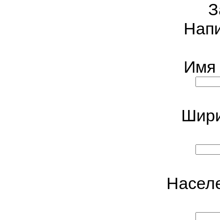
З
Нап
Имя 
Шири
Населе