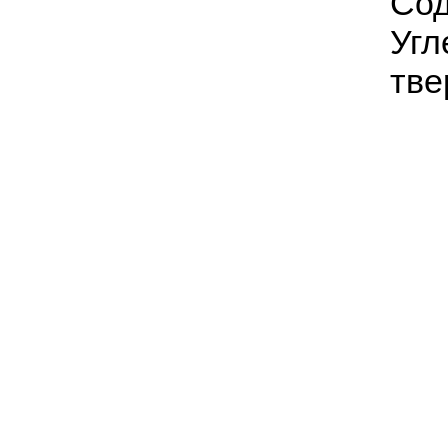
Сод
Угл
тве