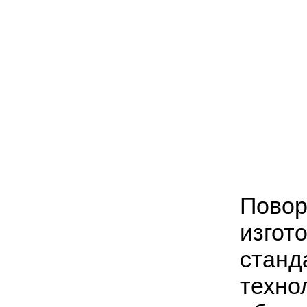
Повор
изгот
станд
техно