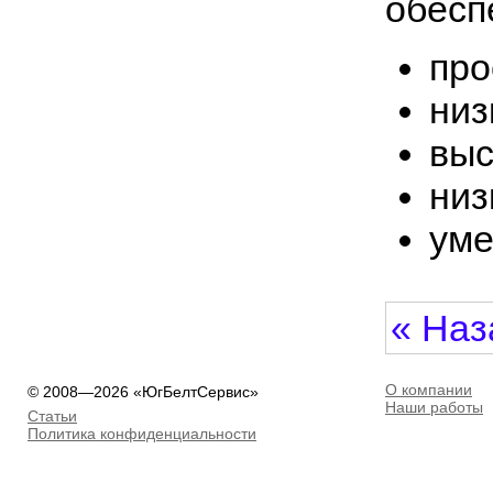
обесп
про
низ
выс
низ
уме
« Наз
О компании
© 2008—2026 «ЮгБелтСервис»
Наши работы
Статьи
Политика конфиденциальности