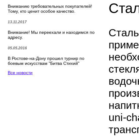
Ста
Вниманию требовательных покупателей!
Тому, кто ценит особое качество.
13.11.2017
Сталь
Пластинчатые цепи UNI
Приводные роликовые ц
Внимание! Мы переехали и находимся по
Chains
адресу.
приме
05.05.2016
необх
В Ростове-на-Дону прошел турнир по
боевым искусствам "Битва Стихий"
стекл
Все новости
водоч
Конвейеры
Каталог
произ
напит
uni-c
транс